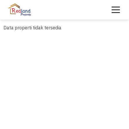
Skip
to
content
Data properti tidak tersedia