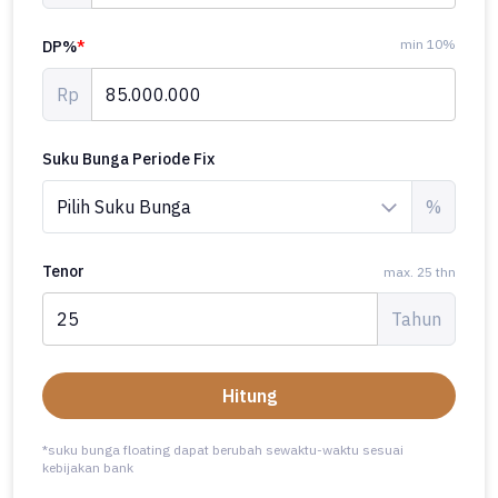
min 10%
DP%
*
Rp
Suku Bunga Periode Fix
%
Tenor
max. 25 thn
Tahun
Hitung
*suku bunga floating dapat berubah sewaktu-waktu sesuai
kebijakan bank