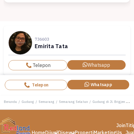
736603
Emirita Tata
Whatsapp
Telepon
Whatsapp
Telepon
Beranda
/
Gudang
/
Semarang
/
Semarang Selatan
/
Gudang di Jl. Brigjen Katamso, Semarang ( Tt Si 8301 )
Join
Tit
Home
Dijual
Disewa
Properti
Marketing
Us
Jua