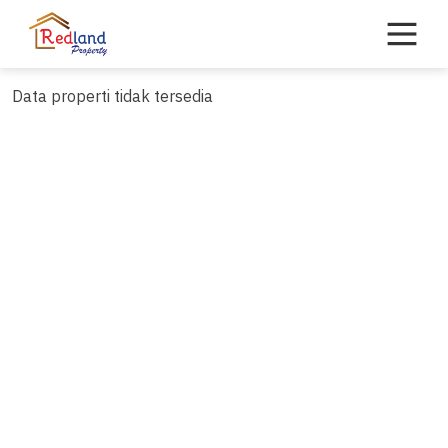
Skip
to
content
Data properti tidak tersedia