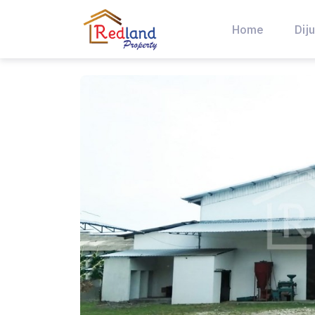
Skip
to
Home
Diju
content