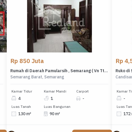
Rp 850 Juta
Rp 4,5
Rumah di Daerah Pamularsih , Semarang ( Vn Tt 8851 )
Ruko di 
Semarang Barat, Semarang
Candisa
Kamar Tidur
Kamar Mandi
Carport
Kamar Ti
4
1
-
-
Luas Tanah
Luas Bangunan
Luas Ta
130 m²
90 m²
172