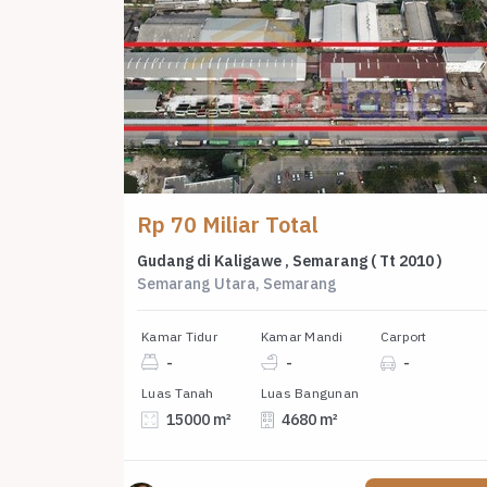
Rp 70 Miliar Total
Gudang di Kaligawe , Semarang ( Tt 2010 )
Semarang Utara, Semarang
Kamar Tidur
Kamar Mandi
Carport
-
-
-
Luas Tanah
Luas Bangunan
15000 m²
4680 m²