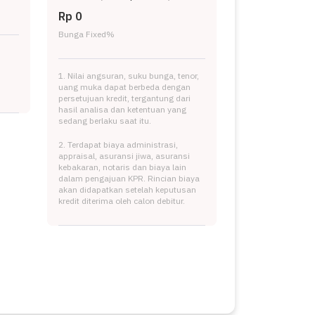
Rp 0
Bunga Fixed
%
1. Nilai angsuran, suku bunga, tenor,
uang muka dapat berbeda dengan
persetujuan kredit, tergantung dari
hasil analisa dan ketentuan yang
sedang berlaku saat itu.
2. Terdapat biaya administrasi,
appraisal, asuransi jiwa, asuransi
kebakaran, notaris dan biaya lain
dalam pengajuan KPR. Rincian biaya
akan didapatkan setelah keputusan
kredit diterima oleh calon debitur.