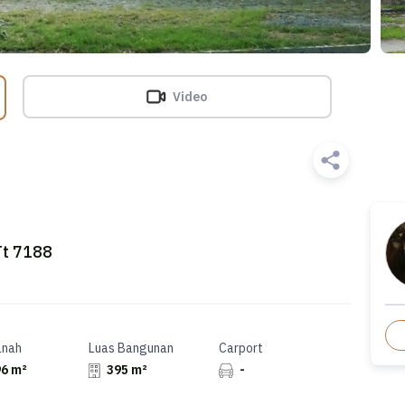
Video
Tt 7188
anah
Luas Bangunan
Carport
6 m²
395 m²
-