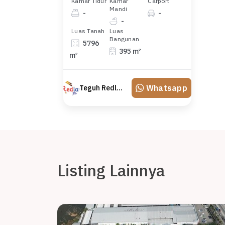
Kamar Tidur
Kamar
Carport
Mandi
-
-
-
Luas Tanah
Luas
Bangunan
5796
395 m²
m²
Whatsapp
Teguh Redland
Listing Lainnya