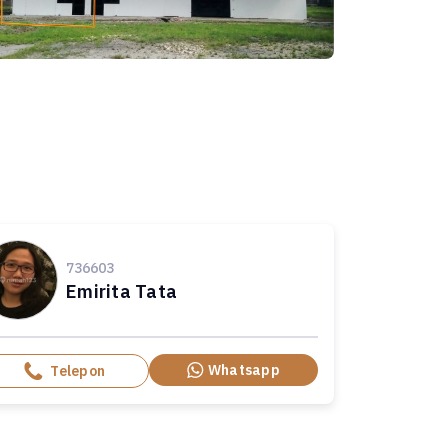
736603
Emirita Tata
Whatsapp
Telepon