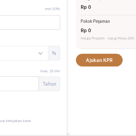
Rp 0
min 10%
Pokok Pinjaman
Rp 0
Harga Properti - Uang Muka (DP)
%
Ajukan KPR
max. 25 thn
Tahun
uai kebijakan bank