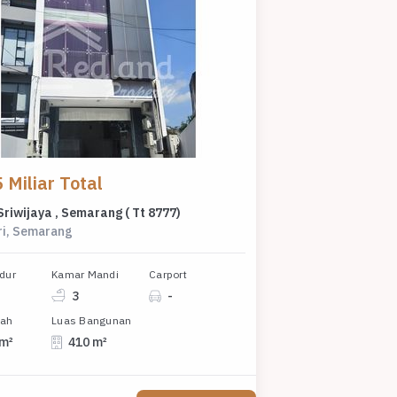
 Miliar Total
Sriwijaya , Semarang ( Tt 8777)
ri, Semarang
dur
Kamar Mandi
Carport
3
-
nah
Luas Bangunan
 m²
410 m²