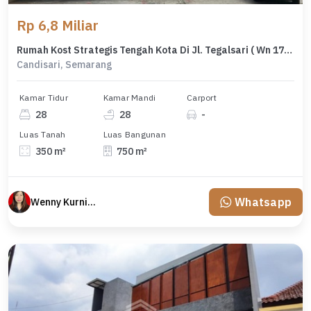
Rp 6,8 Miliar
Rumah Kost Strategis Tengah Kota Di Jl. Tegalsari ( Wn 1799 )
Candisari, Semarang
Kamar Tidur
Kamar Mandi
Carport
28
28
-
Luas Tanah
Luas Bangunan
350 m²
750 m²
Whatsapp
Wenny Kurniawati