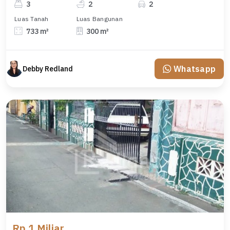
3
2
2
Luas Tanah
Luas Bangunan
733 m²
300 m²
Whatsapp
Debby Redland
Rp 1 Miliar