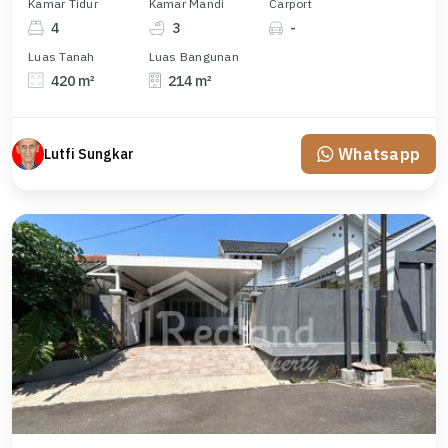
Kamar Tidur
Kamar Mandi
Carport
4
3
-
Luas Tanah
Luas Bangunan
420 m²
214 m²
Whatsapp
Lutfi Sungkar