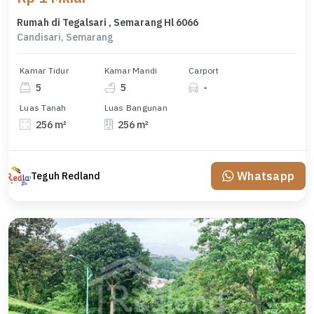
Rumah di Tegalsari , Semarang Hl 6066
Candisari, Semarang
Kamar Tidur
Kamar Mandi
Carport
5
5
-
Luas Tanah
Luas Bangunan
256 m²
256 m²
Whatsapp
Teguh Redland