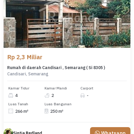
Rp 2,3 Miliar
Rumah di daerah Candisari , Semarang ( Si 8305 )
Candisari, Semarang
Kamar Tidur
Kamar Mandi
Carport
4
2
-
Luas Tanah
Luas Bangunan
266 m²
250 m²
Whatsapp
Sintia Redland