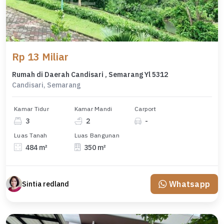
Rp 13 Miliar
Rumah di Daerah Candisari , Semarang Yl 5312
Candisari, Semarang
Kamar Tidur
Kamar Mandi
Carport
3
2
-
Luas Tanah
Luas Bangunan
484 m²
350 m²
Whatsapp
Sintia redland