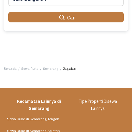
Cari
Beranda
/
Sewa Ruko
/
Semarang
/
Jagalan
Kecamatan Lainnya di
Tipe Properti Disewa
Semarang
Lainnya
Sewa Ruko di Semarang Tengah
Sewa Ruko di Semarang Selatan