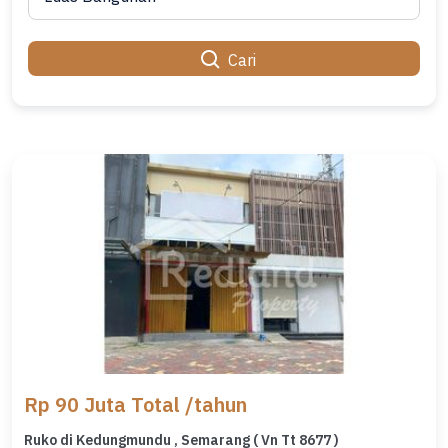
Cari
Rp 90 Juta Total /tahun
Ruko di Kedungmundu , Semarang ( Vn Tt 8677 )