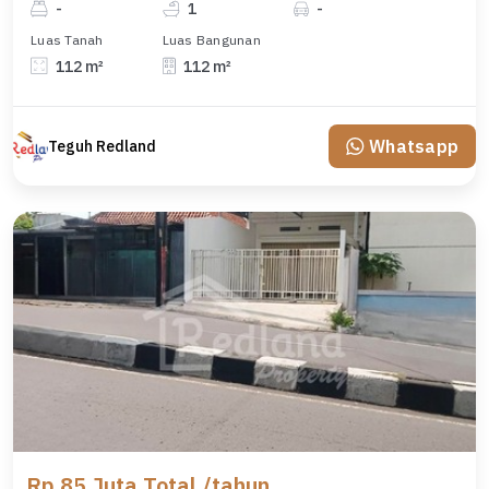
-
1
-
Luas Tanah
Luas Bangunan
112 m²
112 m²
Whatsapp
Teguh Redland
Rp 85 Juta Total /tahun