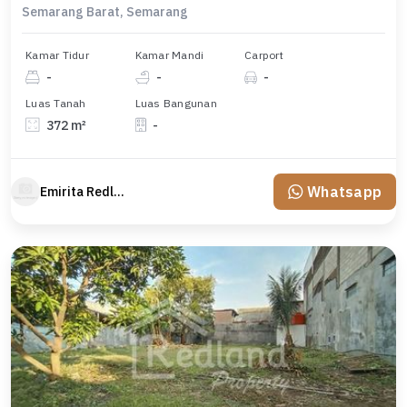
Semarang Barat, Semarang
Kamar Tidur
Kamar Mandi
Carport
-
-
-
Luas Tanah
Luas Bangunan
372 m²
-
Whatsapp
Emirita Redland