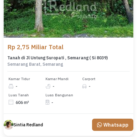
Rp 2,75 Miliar Total
Tanah di Jl Untung Suropati , Semarang ( Si 8039)
Semarang Barat, Semarang
Kamar Tidur
Kamar Mandi
Carport
-
-
-
Luas Tanah
Luas Bangunan
606 m²
-
Whatsapp
Sintia Redland