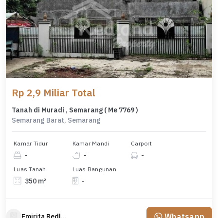
Rp 2,9 Miliar Total
Tanah di Muradi , Semarang ( Me 7769 )
Semarang Barat, Semarang
Kamar Tidur
Kamar Mandi
Carport
-
-
-
Luas Tanah
Luas Bangunan
350 m²
-
Whatsapp
Emirita Redland