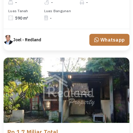
-
-
-
Luas Tanah
Luas Bangunan
590 m²
-
Whatsapp
Joel - Redland
Rp 1,7 Miliar Total