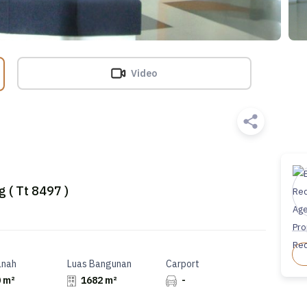
Video
 ( Tt 8497 )
anah
Luas Bangunan
Carport
 m²
1682 m²
-