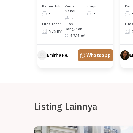
Kamar Tidur
Kamar
Carport
Kama
Mandi
-
-
-
Luas Tanah
Luas
Luas
Bangunan
979 m²
1341 m²
Whatsapp
Emirita Redland
E
Listing Lainnya