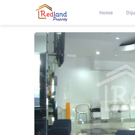
Skip
to
Home
Diju
content