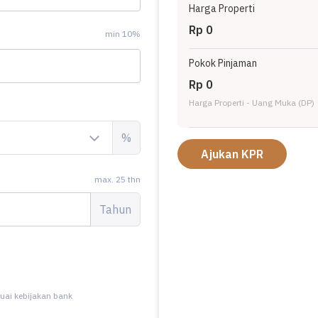
Harga Properti
Rp 0
min 10%
Pokok Pinjaman
Rp 0
Harga Properti - Uang Muka (DP)
%
Ajukan KPR
max. 25 thn
Tahun
uai kebijakan bank