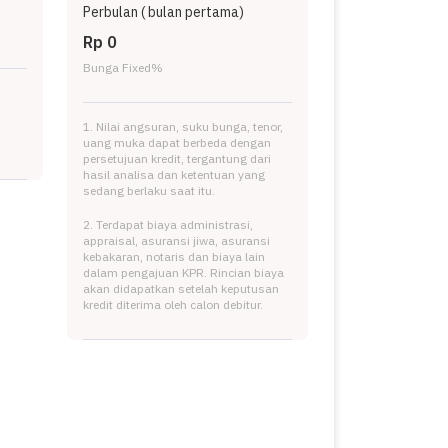
Perbulan (
bulan pertama)
Rp 0
Bunga Fixed
%
1. Nilai angsuran, suku bunga, tenor,
uang muka dapat berbeda dengan
persetujuan kredit, tergantung dari
hasil analisa dan ketentuan yang
sedang berlaku saat itu.
2. Terdapat biaya administrasi,
appraisal, asuransi jiwa, asuransi
kebakaran, notaris dan biaya lain
dalam pengajuan KPR. Rincian biaya
akan didapatkan setelah keputusan
kredit diterima oleh calon debitur.