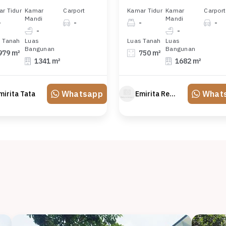
r Tidur
Kamar
Carport
Kamar Tidur
Kamar
Carport
Mandi
Mandi
-
-
-
-
-
-
 Tanah
Luas
Luas Tanah
Luas
Bangunan
Bangunan
979 m²
750 m²
1341 m²
1682 m²
Whatsapp
What
mirita Tata
Emirita Redland