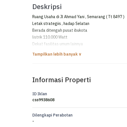
Deskripsi
Ruang Usaha di Jl Ahmad Yani , Semarang ( Tt 8497 )
Letak strategiis , hadap Selatan
Berada ditengah pusat ibukota
listrik 110.000 Watt
Dekat fasilitas umum lainnya
Ruang usaha siap pakai
Informasi Properti
ID Iklan
css9938608
Dilengkapi Perabotan
-