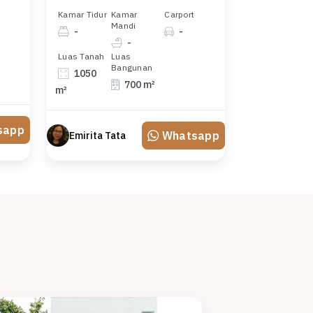
Kamar Tidur
Kamar
Carport
Mandi
-
-
-
Luas Tanah
Luas
Bangunan
1050
700 m²
m²
sapp
Whatsapp
Emirita Tata