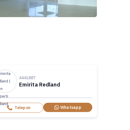
4441887
Emirita Redland
Whatsapp
Telepon