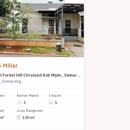
 Miliar
Rumah di Forest Hill Citraland Bsb Mijen , Semarang Si 5832
y, Semarang
dur
Kamar Mandi
Carport
1
1
nah
Luas Bangunan
 m²
130 m²