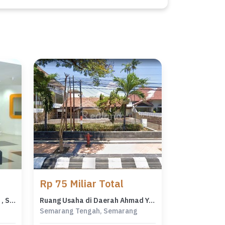
Rp 75 Miliar Total
Ruang Usaha di Jl Ahmad Yani , Semarang ( Tt 8497 )
Ruang Usaha di Daerah Ahmad Yani , Semarang Tt 4284
Semarang Tengah, Semarang