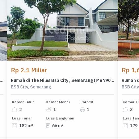
Rp 2,1 Miliar
Rp 1,6
 di Perum Bella Vista Regency Ngaliyan ,Semarang Vn 6686
Rumah di The Miles Bsb City , Semarang ( Me 7905 )
BSB City, Semarang
BSB Cit
Kamar Tidur
Kamar Mandi
Carport
Kamar Ti
2
1
1
3
Luas Tanah
Luas Bangunan
Luas Ta
182 m²
66 m²
179