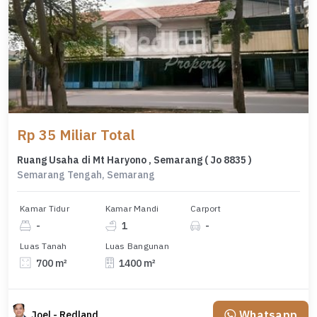
Rp 35 Miliar Total
Ruang Usaha di Mt Haryono , Semarang ( Jo 8835 )
Semarang Tengah, Semarang
Kamar Tidur
Kamar Mandi
Carport
-
1
-
Luas Tanah
Luas Bangunan
700 m²
1400 m²
Whatsapp
Joel - Redland