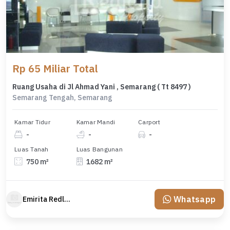
Rp 65 Miliar Total
Ruang Usaha di Jl Ahmad Yani , Semarang ( Tt 8497 )
Semarang Tengah, Semarang
Kamar Tidur
Kamar Mandi
Carport
-
-
-
Luas Tanah
Luas Bangunan
750 m²
1682 m²
Whatsapp
Emirita Redland