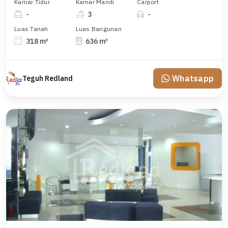
Kamar Tidur
Kamar Mandi
Carport
-
3
-
Luas Tanah
Luas Bangunan
318 m²
636 m²
Whatsapp
Teguh Redland