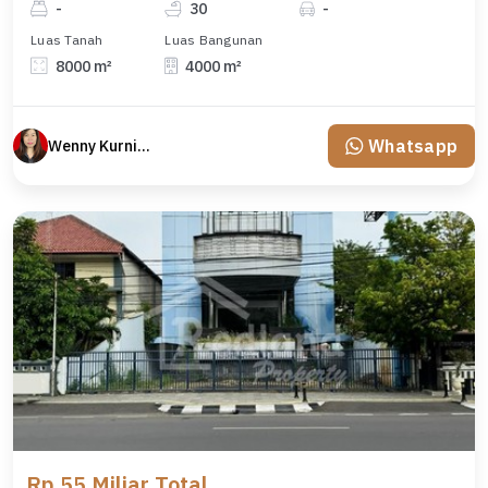
-
30
-
Luas Tanah
Luas Bangunan
8000 m²
4000 m²
Whatsapp
Wenny Kurniawati
Rp 55 Miliar Total