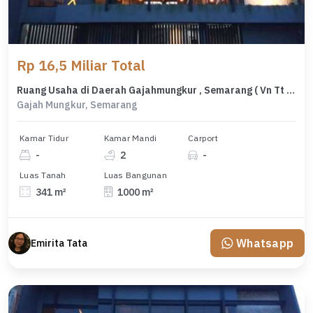
Rp 16,5 Miliar Total
Ruang Usaha di Daerah Gajahmungkur , Semarang ( Vn Tt 8067 )
Gajah Mungkur, Semarang
Kamar Tidur
Kamar Mandi
Carport
-
2
-
Luas Tanah
Luas Bangunan
341 m²
1000 m²
Whatsapp
Emirita Tata