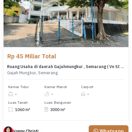
Rp 45 Miliar Total
Ruang Usaha di daerah Gajahmungkur , Semarang ( Vn SI 8346 )
Gajah Mungkur, Semarang
Kamar Tidur
Kamar Mandi
Carport
-
-
-
Luas Tanah
Luas Bangunan
1060 m²
3000 m²
Whatsapp
Vonny Christina