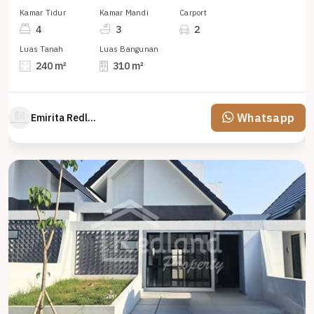
Kamar Tidur
Kamar Mandi
Carport
4
3
2
Luas Tanah
Luas Bangunan
240 m²
310 m²
Whatsapp
Emirita Redland