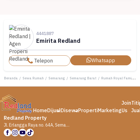
4441887
Emirita Redland
Whatsapp
Telepon
Beranda
/
Sewa Rumah
/
Semarang
/
Semarang Barat
/
Rumah Royal Family Resident , Semarang ( Vn 6943 )
Join
Tit
Home
Dijual
Disewa
Properti
Marketing
Us
Jua
Redland Property
Jl. Erlangga Raya no. 64A, Semarang