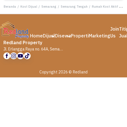
Beranda
/
Kost Dijual
/
Semarang
/
Semarang Tengah
/
Rumah Kost Aktif di Semarang Tengah ( Wn Tt 8033 )
Join
Tit
Home
Dijual
Disewa
Properti
Marketing
Us
Jua
Redland Property
Jl. Erlangga Raya no. 64A, Semarang
Copyright 2026 © Redland