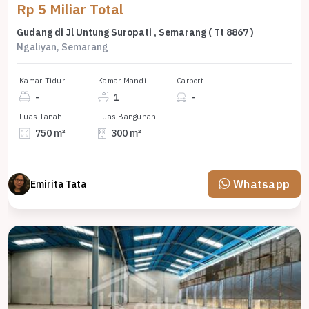
Rp 5 Miliar Total
Gudang di Jl Untung Suropati , Semarang ( Tt 8867 )
Ngaliyan, Semarang
Kamar Tidur
Kamar Mandi
Carport
-
1
-
Luas Tanah
Luas Bangunan
750 m²
300 m²
Whatsapp
Emirita Tata