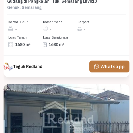
Gudang di Pangkalan Truk, Semarang Ln7810
Genuk, Semarang
Kamar Tidur
Kamar Mandi
Carport
-
-
-
Luas Tanah
Luas Bangunan
1680 m²
1680 m²
Whatsapp
Teguh Redland