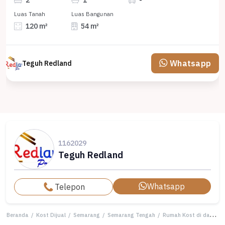
Luas Tanah
Luas Bangunan
120 m²
54 m²
Whatsapp
Teguh Redland
1162029
Teguh Redland
Whatsapp
Telepon
Beranda
/
Kost Dijual
/
Semarang
/
Semarang Tengah
/
Rumah Kost di daerah Semarang Tengah ( HL 8184 )