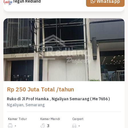
Whatsapp
Teguh Redland
Rp 250 Juta Total /tahun
Ruko di Jl Prof Hamka , Ngaliyan Semarang ( Me 7656 )
Ngaliyan, Semarang
Kamar Tidur
Kamar Mandi
Carport
-
3
-