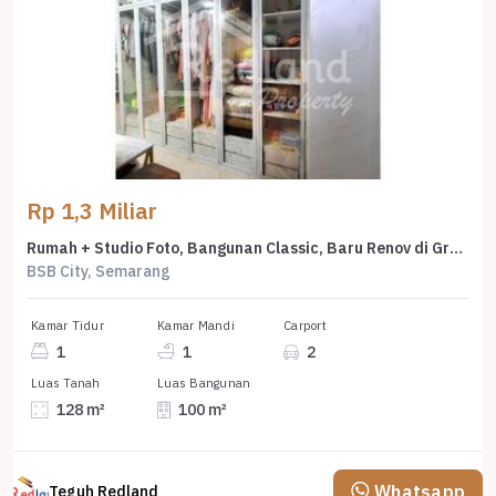
Rp 1,3 Miliar
Rumah + Studio Foto, Bangunan Classic, Baru Renov di Graha Taman Pelangi, Bsb, Me 7666
BSB City, Semarang
Kamar Tidur
Kamar Mandi
Carport
1
1
2
Luas Tanah
Luas Bangunan
128 m²
100 m²
Whatsapp
Teguh Redland