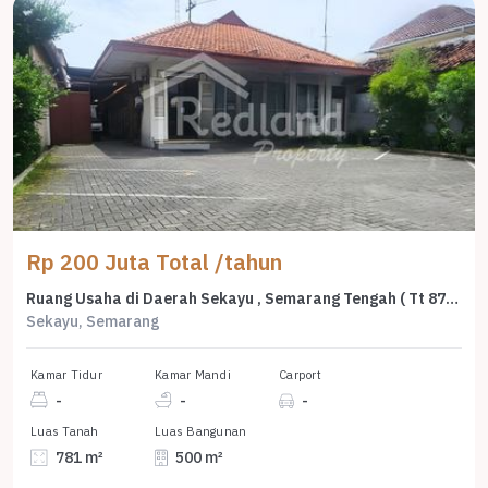
Rp 200 Juta Total /tahun
Ruang Usaha di Daerah Sekayu , Semarang Tengah ( Tt 8796 )
Sekayu, Semarang
Kamar Tidur
Kamar Mandi
Carport
-
-
-
Luas Tanah
Luas Bangunan
781 m²
500 m²