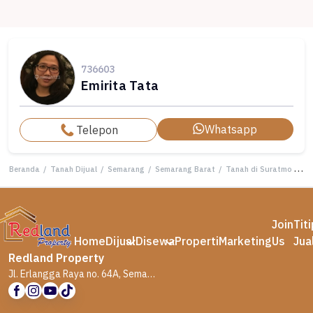
736603
Emirita Tata
Whatsapp
Telepon
Beranda
/
Tanah Dijual
/
Semarang
/
Semarang Barat
/
Tanah di Suratmo , Semarang ( Tt 7959 )
Join
Tit
Home
Dijual
Disewa
Properti
Marketing
Us
Jua
Redland Property
Jl. Erlangga Raya no. 64A, Semarang