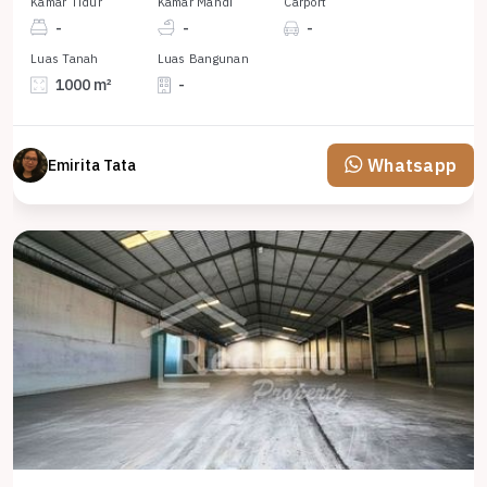
Kamar Tidur
Kamar Mandi
Carport
-
-
-
Luas Tanah
Luas Bangunan
1000 m²
-
Whatsapp
Emirita Tata