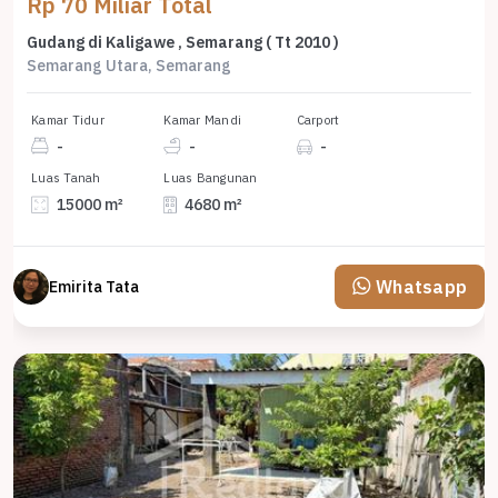
Rp 70 Miliar Total
Gudang di Kaligawe , Semarang ( Tt 2010 )
Semarang Utara, Semarang
Kamar Tidur
Kamar Mandi
Carport
-
-
-
Luas Tanah
Luas Bangunan
15000 m²
4680 m²
Whatsapp
Emirita Tata