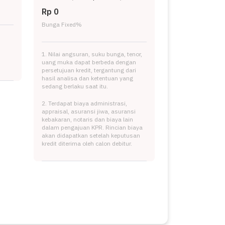
Rp 0
Bunga Fixed
%
1. Nilai angsuran, suku bunga, tenor,
uang muka dapat berbeda dengan
persetujuan kredit, tergantung dari
hasil analisa dan ketentuan yang
sedang berlaku saat itu.
2. Terdapat biaya administrasi,
appraisal, asuransi jiwa, asuransi
kebakaran, notaris dan biaya lain
dalam pengajuan KPR. Rincian biaya
akan didapatkan setelah keputusan
kredit diterima oleh calon debitur.