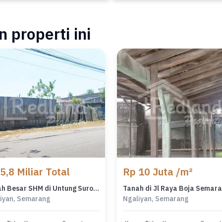
 properti ini
5,8 Miliar Total
Rp 10 Juta /m²
Tanah Besar SHM di Untung Suropati, Semarang Ve 5541
iyan, Semarang
Ngaliyan, Semarang