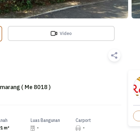
Video
emarang ( Me 8018 )
anah
Luas Bangunan
Carport
1 m²
-
-