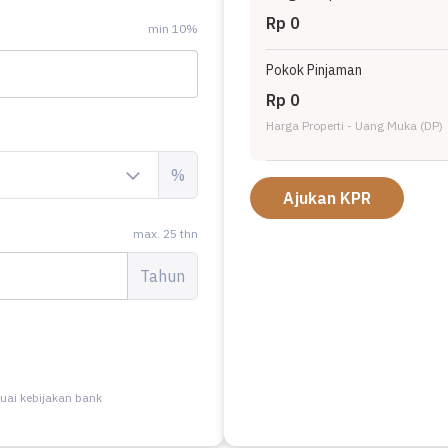
Rp 0
min 10%
Pokok Pinjaman
Rp 0
Harga Properti - Uang Muka (DP)
%
Ajukan KPR
max. 25 thn
Tahun
uai kebijakan bank