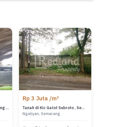
Rp 3 Juta /m²
Tanah di Jl Raya Boja Semarang ( Me 7676 )
Tanah di Kic Gatot Subroto , Semarang ( Jo 8517 )
Ngaliyan, Semarang