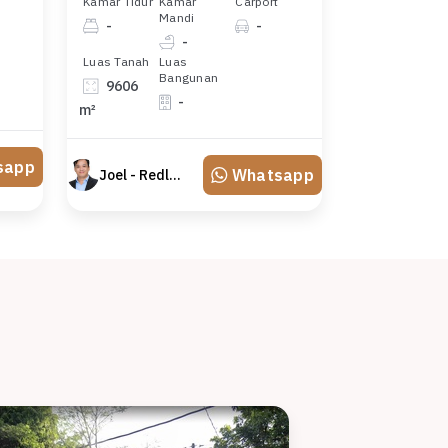
Kamar Tidur
Kamar
Carport
Mandi
-
-
-
Luas Tanah
Luas
Bangunan
9606
-
m²
sapp
Whatsapp
Joel - Redland