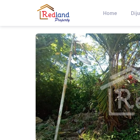
Skip
to
Home
Diju
content