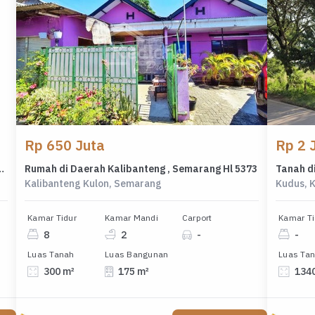
Rp 650 Juta
Rp 2 
 Renov di Graha Taman Pelangi, Bsb, Me 7666
Rumah di Daerah Kalibanteng , Semarang Hl 5373
Tanah di
Kalibanteng Kulon, Semarang
Kudus, 
Kamar Tidur
Kamar Mandi
Carport
Kamar Ti
8
2
-
-
Luas Tanah
Luas Bangunan
Luas Ta
300 m²
175 m²
134