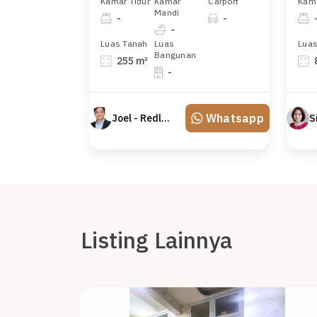
Kamar Tidur
Kamar
Carport
Kama
Mandi
-
-
-
Luas Tanah
Luas
Luas
Bangunan
255 m²
-
Whatsapp
Joel - Redland
Listing Lainnya