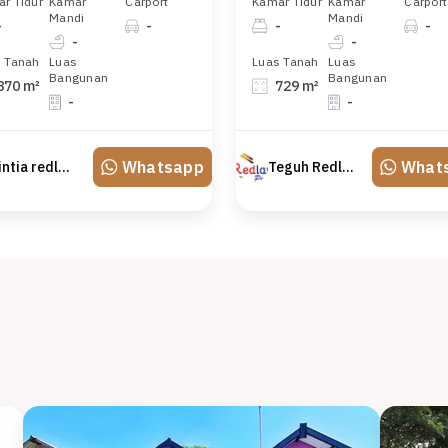
r Tidur
Kamar
Carport
Kamar Tidur
Kamar
Carport
Mandi
Mandi
-
-
-
-
-
-
 Tanah
Luas
Luas Tanah
Luas
Bangunan
Bangunan
870 m²
729 m²
-
-
Whatsapp
What
Sintia redland
Teguh Redland