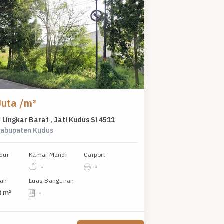
Juta /m²
 Lingkar Barat , Jati Kudus Si 4511
Kabupaten Kudus
dur
Kamar Mandi
Carport
-
-
nah
Luas Bangunan
0 m²
-