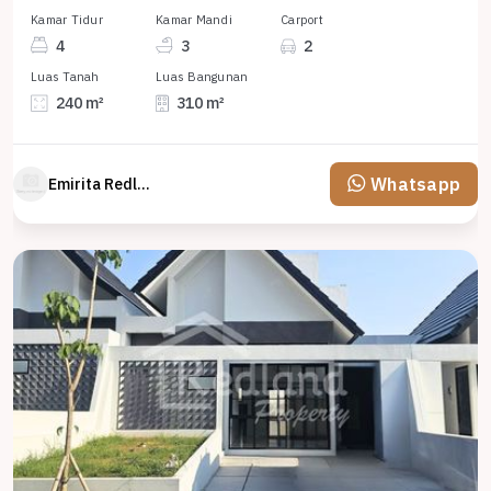
Kamar Tidur
Kamar Mandi
Carport
4
3
2
Luas Tanah
Luas Bangunan
240 m²
310 m²
Whatsapp
Emirita Redland