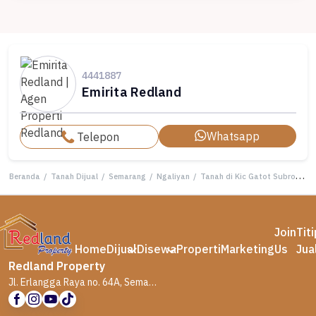
4441887
Emirita Redland
Whatsapp
Telepon
Beranda
/
Tanah Dijual
/
Semarang
/
Ngaliyan
/
Tanah di Kic Gatot Subroto, Semarang Si 5436
Join
Tit
Home
Dijual
Disewa
Properti
Marketing
Us
Jua
Redland Property
Jl. Erlangga Raya no. 64A, Semarang