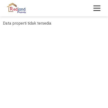
Skip
to
content
Data properti tidak tersedia