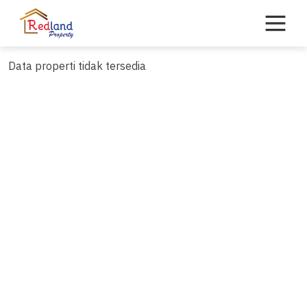
Skip
to
content
Data properti tidak tersedia