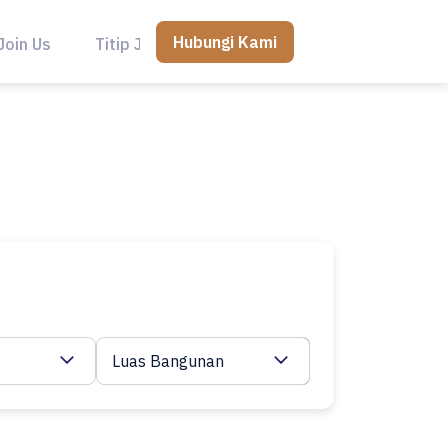
Hubungi Kami
Join Us
Titip Jual
Luas Bangunan
Cari