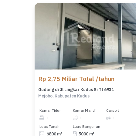
Rp 2,75 Miliar Total /tahun
Gudang di Jl Lingkar Kudus Si Tt 6931
Mejobo, Kabupaten Kudus
Kamar Tidur
Kamar Mandi
Carport
-
-
-
Luas Tanah
Luas Bangunan
6800 m²
5000 m²