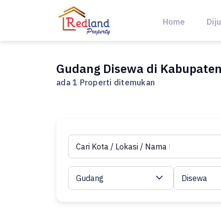
Skip
to
Home
Diju
content
Gudang Disewa di Kabupate
ada 1 Properti ditemukan
Gudang
Disewa