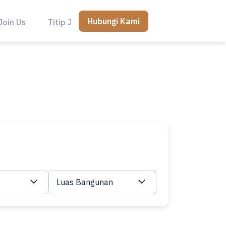
Hubungi Kami
Join Us
Titip Jual
Luas Bangunan
Cari