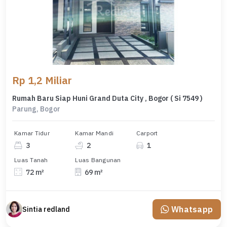
Rp 1,2 Miliar
Rumah Baru Siap Huni Grand Duta City , Bogor ( Si 7549 )
Parung, Bogor
Kamar Tidur
Kamar Mandi
Carport
3
2
1
Luas Tanah
Luas Bangunan
72 m²
69 m²
Whatsapp
Sintia redland