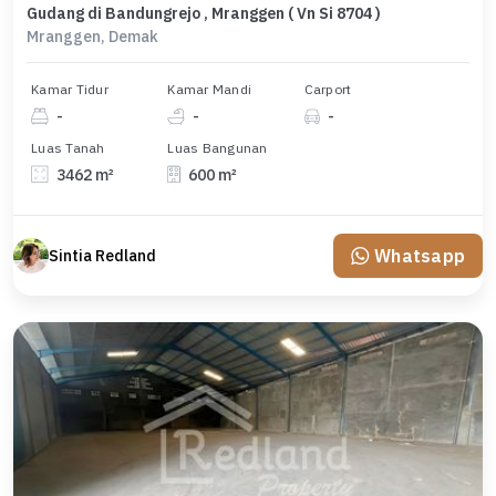
Gudang di Bandungrejo , Mranggen ( Vn Si 8704 )
Mranggen, Demak
Kamar Tidur
Kamar Mandi
Carport
-
-
-
Luas Tanah
Luas Bangunan
3462 m²
600 m²
Whatsapp
Sintia Redland