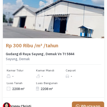
Rp 300 Ribu /m² /tahun
Gudang di Raya Sayung , Demak Vn Tt 5844
Sayung, Demak
Kamar Tidur
Kamar Mandi
Carport
-
-
-
Luas Tanah
Luas Bangunan
2208 m²
2208 m²
Whatsapp
Vonny Christina