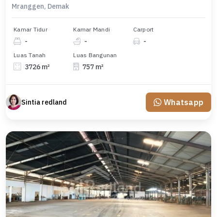
Mranggen, Demak
Kamar Tidur
Kamar Mandi
Carport
-
-
-
Luas Tanah
Luas Bangunan
3726 m²
757 m²
Whatsapp
Sintia redland