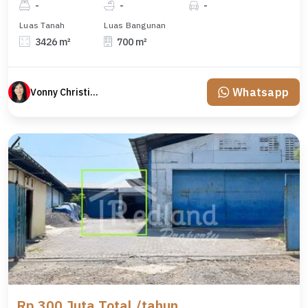
-
-
-
Luas Tanah
Luas Bangunan
3426 m²
700 m²
Whatsapp
Vonny Christina
Rp 300 Juta Total /tahun