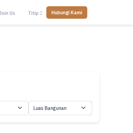
Hubungi Kami
Join Us
Titip Jual
Luas Bangunan
Cari