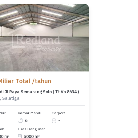
iliar Total /tahun
i Jl Raya Semarang Solo ( Tt Vn 8634 )
, Salatiga
dur
Kamar Mandi
Carport
6
-
nah
Luas Bangunan
00 m²
5000 m²