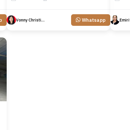
p
Whatsapp
Vonny Christina
Emiri