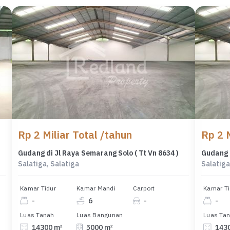
Rp 2 Miliar Total /tahun
Rp 2 M
Gudang di Jl Raya Semarang Solo ( Tt Vn 8634 )
Gudang d
Salatiga, Salatiga
Salatiga
Kamar Tidur
Kamar Mandi
Carport
Kamar Ti
-
6
-
-
Luas Tanah
Luas Bangunan
Luas Ta
14300 m²
5000 m²
143