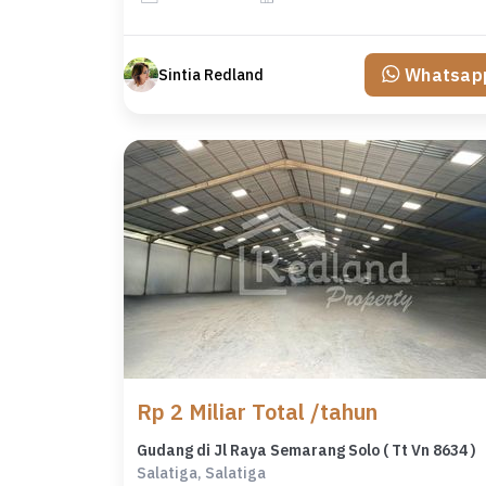
Whatsap
Sintia Redland
Rp 2 Miliar Total /tahun
Gudang di Jl Raya Semarang Solo ( Tt Vn 8634 )
Salatiga, Salatiga