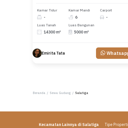
Kamar Tidur
Kamar Mandi
Carport
-
6
-
Luas Tanah
Luas Bangunan
14300 m²
5000 m²
Whatsap
Emirita Tata
Beranda
/
Sewa Gudang
/
Salatiga
Kecamatan Lainnya di Salatiga
Tipe Propert