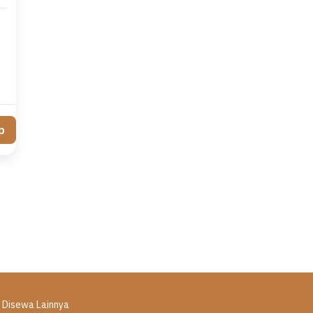
p
i Disewa Lainnya