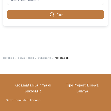
Cari
Beranda
/
Sewa Tanah
/
Sukoharjo
/
Mojolaban
Kecamatan Lainnya di
Tipe Properti Disewa
Sukoharjo
Lainnya
Sewa Tanah di Sukoharjo