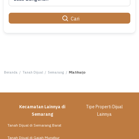
Cari
Beranda
/
Tanah Dijual
/
Semarang
/
Mlatiharjo
Kecamatan Lainnya di
Tipe Properti Dijual
Semarang
Lainnya
Tanah Dijual di Semarang Barat
Tanah Dijual di Gajah Mungkur