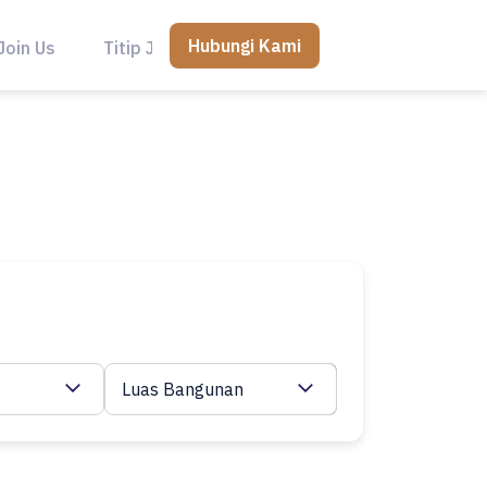
Hubungi Kami
Join Us
Titip Jual
Luas Bangunan
Cari