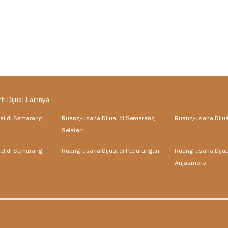
ti Dijual Lainnya
al di Semarang
Ruang-usaha Dijual di Semarang
Ruang-usaha Dijua
Selatan
al di Semarang
Ruang-usaha Dijual di Pedurungan
Ruang-usaha Dijual
Anjasmoro